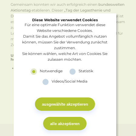
Gemeinsam konnten wir auch erfolgreich einen
bundesweiten
Aktionstag
etablieren. Dieser
„Tag der Legasthenie und
Dyskalkulie“
wird
jährlich
am
30. September
begangen. Ziel ist
Diese Website verwendet Cookies
es, auf die besondere Situation betroffener Kinder aufmerksam
Für eine optimale Funktion verwendet diese
zu machen. JEDER ist herzlich eingeladen, den Tag der
Website verschiedene Cookies.
Legasthenie und Dyskalkulie am 30.9. zu unterstützen und für
Damit Sie das Angebot vollumfänglich nutzen
mehr Chancengleichheit in unserem Bildungssystem ein
können, müssen Sie der Verwendung zunächst
Zeichen zu setzen.
zustimmen.
Sie können wählen, welche Art von Cookies Sie
Unseren aktuellen Kampagnen-Flyer können Sie hier
zulassen möchten.
herunterladen.
Download Flyer
Notwendige
Statistik
Videos/Social Media