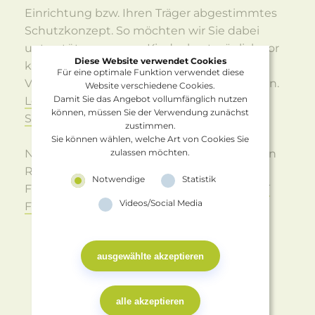
Einrichtung bzw. Ihren Träger abgestimmtes
Schutzkonzept. So möchten wir Sie dabei
unterstützen, unsere Kinder bestmöglich vor
Diese Website verwendet Cookies
körperlicher, sexueller, psychischer Gewalt,
Für eine optimale Funktion verwendet diese
Vernachlässigung und Mobbing zu schützen.
Website verschiedene Cookies.
Lesen Sie hier unsere Empfehlungen zu
Damit Sie das Angebot vollumfänglich nutzen
können, müssen Sie der Verwendung zunächst
Sicherheitsaudits im Kinderschutz!
zustimmen.
Sie können wählen, welche Art von Cookies Sie
Nutzen Sie gern auch unsere verschiedenen
zulassen möchten.
Ratgeber für interessierte Eltern und
Notwendige
Statistik
Fachkräfte.
Shop · Ratgeber · KindgeRECHT
Videos/Social Media
Forschungs- und Fortbildungszentrum