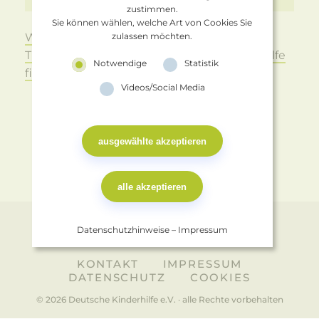
Christan Lindner. Antwort erhalten.
zustimmen.
Sie können wählen, welche Art von Cookies Sie
Weitere Offene Briefe zu anderen
zulassen möchten.
Themenbereichen der Deutschen Kinderhilfe
Notwendige
Statistik
finden Sie hier:
Videos/Social Media
Datenschutzhinweise
–
Impressum
KONTAKT
IMPRESSUM
DATENSCHUTZ
COOKIES
© 2026
Deutsche Kinderhilfe e.V.
· alle Rechte vorbehalten